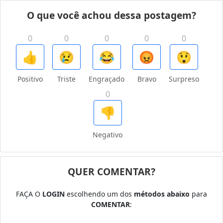
O que você achou dessa postagem?
0
0
0
0
0
👍
😢
😂
😡
😲
Positivo
Triste
Engraçado
Bravo
Surpreso
0
👎
Negativo
QUER COMENTAR?
FAÇA O
LOGIN
escolhendo um dos
métodos abaixo
para
COMENTAR
: