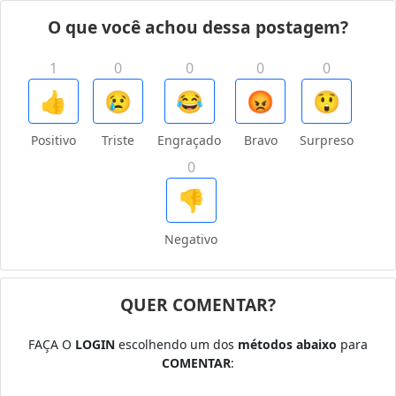
O que você achou dessa postagem?
1
0
0
0
0
👍
😢
😂
😡
😲
Positivo
Triste
Engraçado
Bravo
Surpreso
0
👎
Negativo
QUER COMENTAR?
FAÇA O
LOGIN
escolhendo um dos
métodos abaixo
para
COMENTAR
: