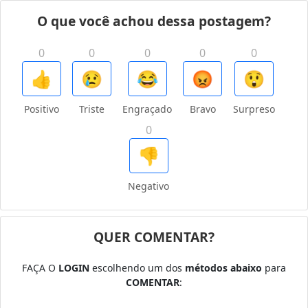
O que você achou dessa postagem?
0
0
0
0
0
👍
😢
😂
😡
😲
Positivo
Triste
Engraçado
Bravo
Surpreso
0
👎
Negativo
QUER COMENTAR?
FAÇA O
LOGIN
escolhendo um dos
métodos abaixo
para
COMENTAR
: