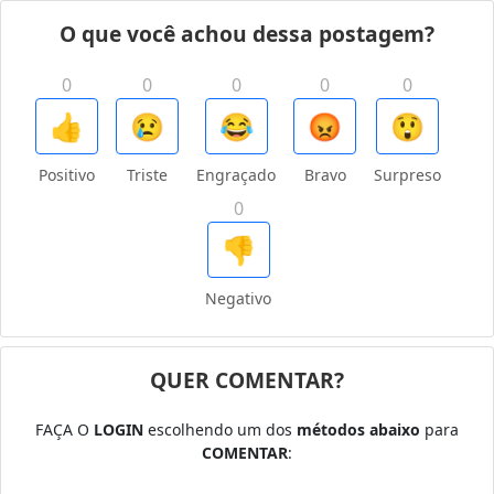
O que você achou dessa postagem?
0
0
0
0
0
👍
😢
😂
😡
😲
Positivo
Triste
Engraçado
Bravo
Surpreso
0
👎
Negativo
QUER COMENTAR?
FAÇA O
LOGIN
escolhendo um dos
métodos abaixo
para
COMENTAR
: