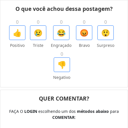
O que você achou dessa postagem?
0
0
0
0
0
👍
😢
😂
😡
😲
Positivo
Triste
Engraçado
Bravo
Surpreso
0
👎
Negativo
QUER COMENTAR?
FAÇA O
LOGIN
escolhendo um dos
métodos abaixo
para
COMENTAR
: