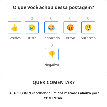
O que você achou dessa postagem?
0
0
0
0
0
👍
😢
😂
😡
😲
Positivo
Triste
Engraçado
Bravo
Surpreso
0
👎
Negativo
QUER COMENTAR?
FAÇA O
LOGIN
escolhendo um dos
métodos abaixo
para
COMENTAR
: