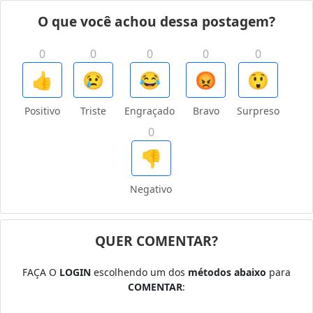
O que você achou dessa postagem?
0
0
0
0
0
👍
😢
😂
😡
😲
Positivo
Triste
Engraçado
Bravo
Surpreso
0
👎
Negativo
QUER COMENTAR?
FAÇA O
LOGIN
escolhendo um dos
métodos abaixo
para
COMENTAR
: