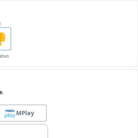
0

tivo
R
:
MPlay