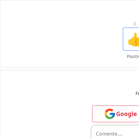
0

Positi
F
Google