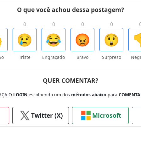
O que você achou dessa postagem?
0
0
0
0

😢
😂
😡
😲

vo
Triste
Engraçado
Bravo
Surpreso
Nega
QUER COMENTAR?
AÇA O
LOGIN
escolhendo um dos
métodos abaixo
para
COMENTA
Twitter (X)
Microsoft