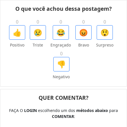
O que você achou dessa postagem?
0
0
0
0
0
👍
😢
😂
😡
😲
Positivo
Triste
Engraçado
Bravo
Surpreso
0
👎
Negativo
QUER COMENTAR?
FAÇA O
LOGIN
escolhendo um dos
métodos abaixo
para
COMENTAR
: