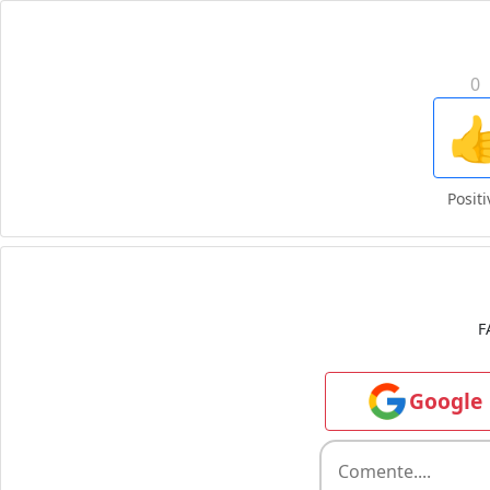
0

Positi
F
Google