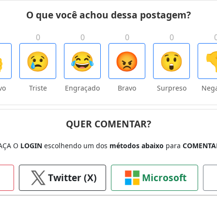
O que você achou dessa postagem?
0
0
0
0

😢
😂
😡
😲

vo
Triste
Engraçado
Bravo
Surpreso
Nega
QUER COMENTAR?
AÇA O
LOGIN
escolhendo um dos
métodos abaixo
para
COMENTA
Twitter (X)
Microsoft