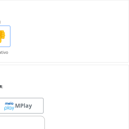
0

tivo
R
:
MPlay