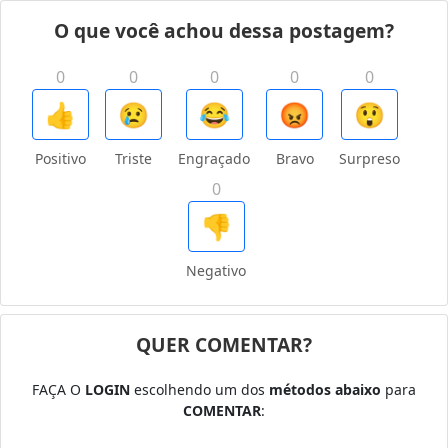
O que você achou dessa postagem?
0
0
0
0
0
👍
😢
😂
😡
😲
Positivo
Triste
Engraçado
Bravo
Surpreso
0
👎
Negativo
QUER COMENTAR?
FAÇA O
LOGIN
escolhendo um dos
métodos abaixo
para
COMENTAR
: