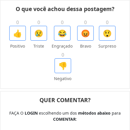
O que você achou dessa postagem?
0
0
0
0
0
👍
😢
😂
😡
😲
Positivo
Triste
Engraçado
Bravo
Surpreso
0
👎
Negativo
QUER COMENTAR?
FAÇA O
LOGIN
escolhendo um dos
métodos abaixo
para
COMENTAR
: