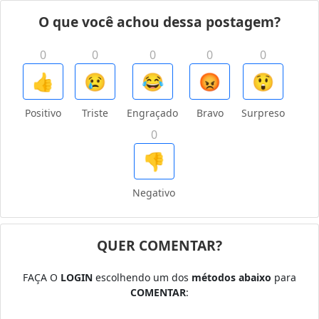
O que você achou dessa postagem?
0
0
0
0
0
👍
😢
😂
😡
😲
Positivo
Triste
Engraçado
Bravo
Surpreso
0
👎
Negativo
QUER COMENTAR?
FAÇA O
LOGIN
escolhendo um dos
métodos abaixo
para
COMENTAR
: