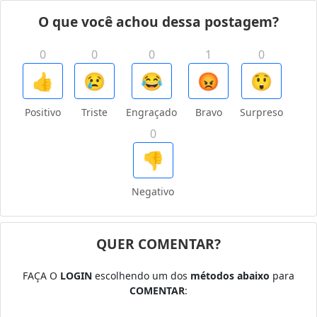
O que você achou dessa postagem?
0
0
0
1
0
👍
😢
😂
😡
😲
Positivo
Triste
Engraçado
Bravo
Surpreso
0
👎
Negativo
QUER COMENTAR?
FAÇA O
LOGIN
escolhendo um dos
métodos abaixo
para
COMENTAR
: