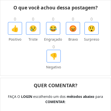
O que você achou dessa postagem?
0
0
0
0
0
👍
😢
😂
😡
😲
Positivo
Triste
Engraçado
Bravo
Surpreso
0
👎
Negativo
QUER COMENTAR?
FAÇA O
LOGIN
escolhendo um dos
métodos abaixo
para
COMENTAR
: