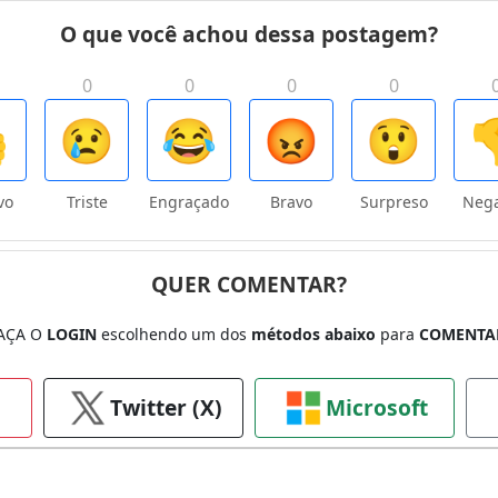
O que você achou dessa postagem?
0
0
0
0

😢
😂
😡
😲

vo
Triste
Engraçado
Bravo
Surpreso
Nega
QUER COMENTAR?
AÇA O
LOGIN
escolhendo um dos
métodos abaixo
para
COMENTA
Twitter (X)
Microsoft