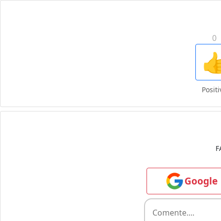
0

Positi
F
Google