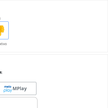
0

tivo
R
:
MPlay