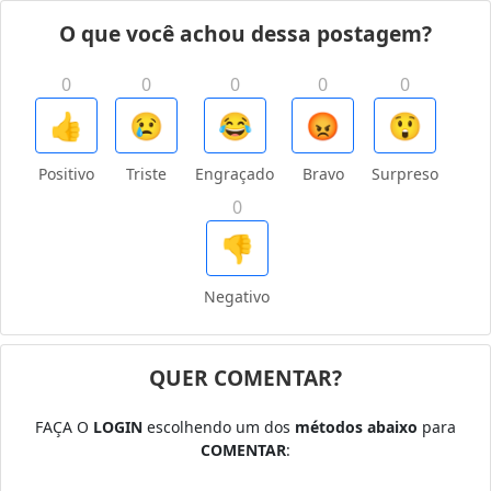
O que você achou dessa postagem?
0
0
0
0
0
👍
😢
😂
😡
😲
Positivo
Triste
Engraçado
Bravo
Surpreso
0
👎
Negativo
QUER COMENTAR?
FAÇA O
LOGIN
escolhendo um dos
métodos abaixo
para
COMENTAR
: