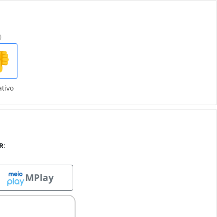
0

tivo
R
:
MPlay