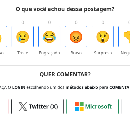
O que você achou dessa postagem?
0
0
0
0

😢
😂
😡
😲

vo
Triste
Engraçado
Bravo
Surpreso
Nega
QUER COMENTAR?
AÇA O
LOGIN
escolhendo um dos
métodos abaixo
para
COMENTA
Twitter (X)
Microsoft