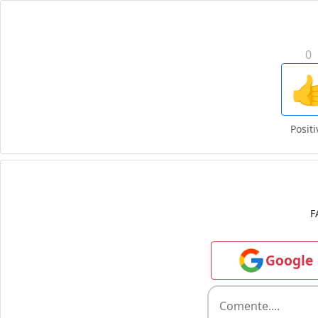
0

Positi
F
Google