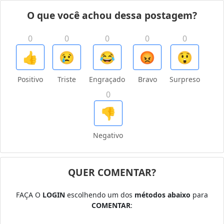
O que você achou dessa postagem?
0
0
0
0
0
👍
😢
😂
😡
😲
Positivo
Triste
Engraçado
Bravo
Surpreso
0
👎
Negativo
QUER COMENTAR?
FAÇA O
LOGIN
escolhendo um dos
métodos abaixo
para
COMENTAR
: