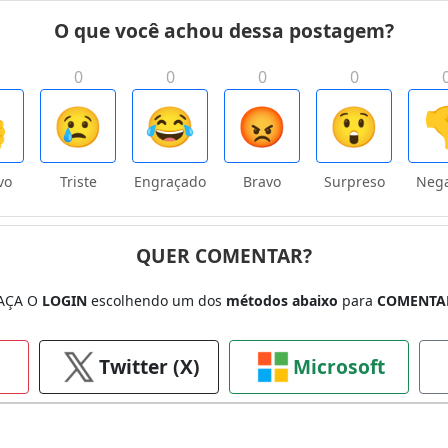
O que você achou dessa postagem?
0
0
0
0

😢
😂
😡
😲

vo
Triste
Engraçado
Bravo
Surpreso
Nega
QUER COMENTAR?
AÇA O
LOGIN
escolhendo um dos
métodos abaixo
para
COMENTA
Twitter (X)
Microsoft