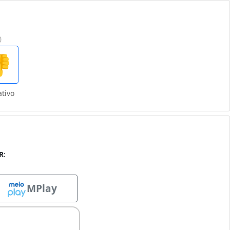
0

tivo
R
:
MPlay