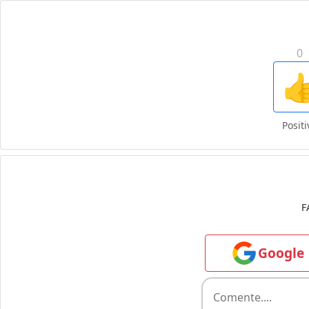
0

Positi
F
Google