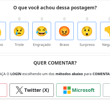
O que você achou dessa postagem?
0
0
0
0

😢
😂
😡
😲

vo
Triste
Engraçado
Bravo
Surpreso
Nega
QUER COMENTAR?
AÇA O
LOGIN
escolhendo um dos
métodos abaixo
para
COMENTA
Twitter (X)
Microsoft