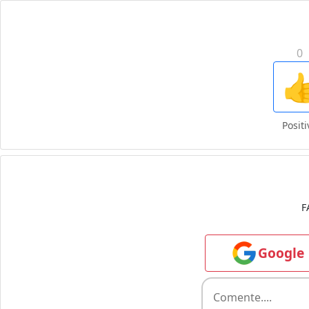
0

Positi
F
Google