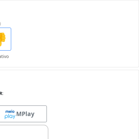
0

tivo
R
:
MPlay