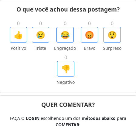
O que você achou dessa postagem?
0
0
0
0
0
👍
😢
😂
😡
😲
Positivo
Triste
Engraçado
Bravo
Surpreso
0
👎
Negativo
QUER COMENTAR?
FAÇA O
LOGIN
escolhendo um dos
métodos abaixo
para
COMENTAR
: