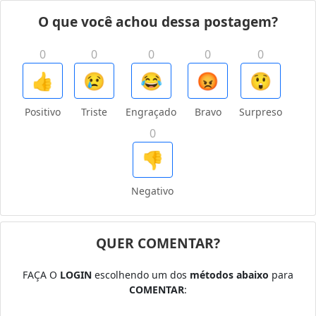
O que você achou dessa postagem?
0
0
0
0
0
👍
😢
😂
😡
😲
Positivo
Triste
Engraçado
Bravo
Surpreso
0
👎
Negativo
QUER COMENTAR?
FAÇA O
LOGIN
escolhendo um dos
métodos abaixo
para
COMENTAR
: