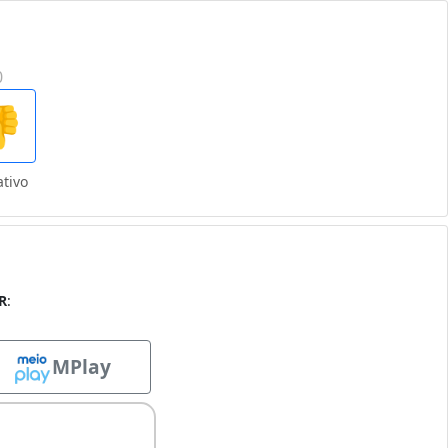
0

tivo
R
:
MPlay