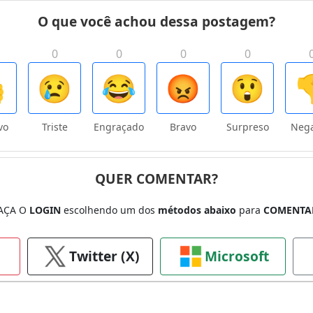
O que você achou dessa postagem?
0
0
0
0

😢
😂
😡
😲

vo
Triste
Engraçado
Bravo
Surpreso
Nega
QUER COMENTAR?
AÇA O
LOGIN
escolhendo um dos
métodos abaixo
para
COMENTA
Twitter (X)
Microsoft