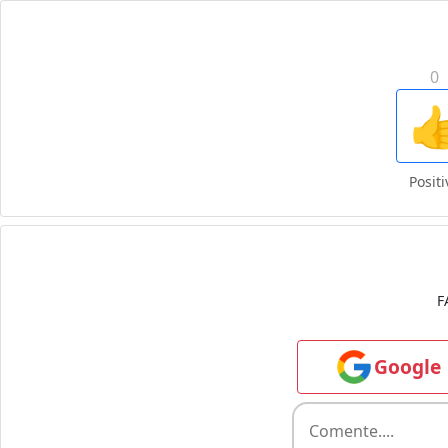
0

Positi
F
Google