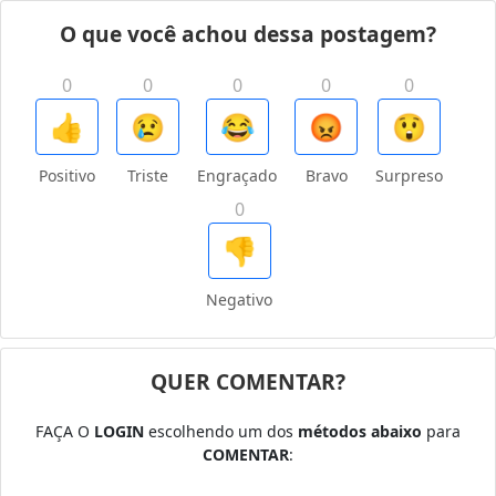
O que você achou dessa postagem?
0
0
0
0
0
👍
😢
😂
😡
😲
Positivo
Triste
Engraçado
Bravo
Surpreso
0
👎
Negativo
QUER COMENTAR?
FAÇA O
LOGIN
escolhendo um dos
métodos abaixo
para
COMENTAR
: