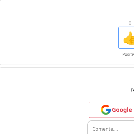
0

Positi
F
Google