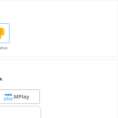
1

tivo
R
:
MPlay