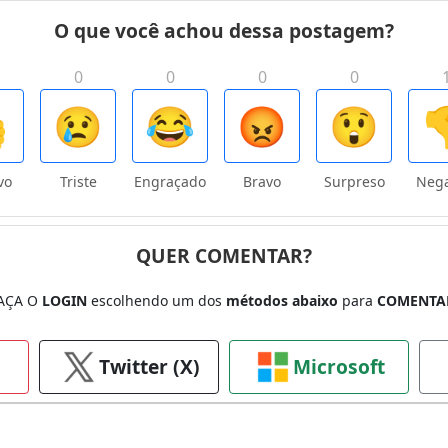
O que você achou dessa postagem?
0
0
0
0

😢
😂
😡
😲

vo
Triste
Engraçado
Bravo
Surpreso
Nega
QUER COMENTAR?
AÇA O
LOGIN
escolhendo um dos
métodos abaixo
para
COMENTA
Twitter (X)
Microsoft