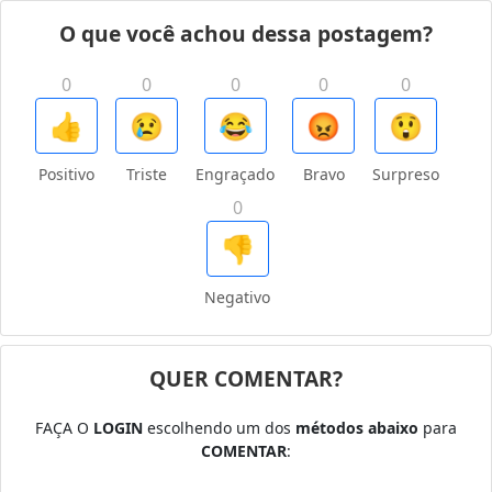
O que você achou dessa postagem?
0
0
0
0
0
👍
😢
😂
😡
😲
Positivo
Triste
Engraçado
Bravo
Surpreso
0
👎
Negativo
QUER COMENTAR?
FAÇA O
LOGIN
escolhendo um dos
métodos abaixo
para
COMENTAR
: