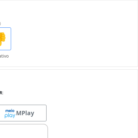
0

tivo
R
:
MPlay