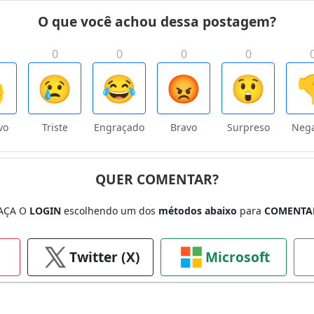
O que você achou dessa postagem?
0
0
0
0

😢
😂
😡
😲

vo
Triste
Engraçado
Bravo
Surpreso
Nega
QUER COMENTAR?
AÇA O
LOGIN
escolhendo um dos
métodos abaixo
para
COMENTA
Twitter (X)
Microsoft