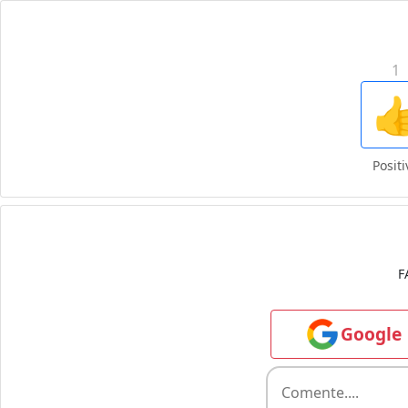
1

Positi
F
Google