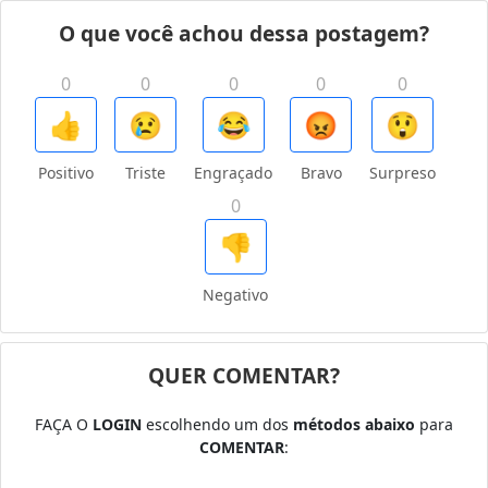
O que você achou dessa postagem?
0
0
0
0
0
👍
😢
😂
😡
😲
Positivo
Triste
Engraçado
Bravo
Surpreso
0
👎
Negativo
QUER COMENTAR?
FAÇA O
LOGIN
escolhendo um dos
métodos abaixo
para
COMENTAR
: