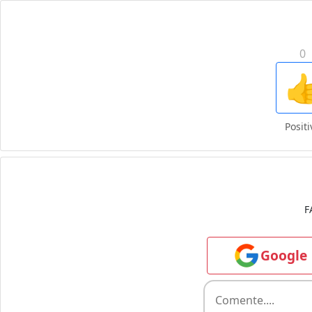
0

Positi
F
Google