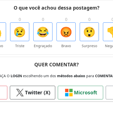
O que você achou dessa postagem?
0
0
0
0

😢
😂
😡
😲

vo
Triste
Engraçado
Bravo
Surpreso
Nega
QUER COMENTAR?
AÇA O
LOGIN
escolhendo um dos
métodos abaixo
para
COMENTA
Twitter (X)
Microsoft