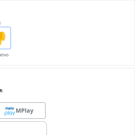
0

tivo
R
:
MPlay