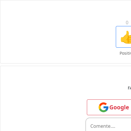
0

Positi
F
Google