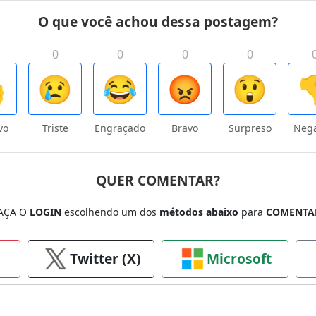
O que você achou dessa postagem?
0
0
0
0

😢
😂
😡
😲

vo
Triste
Engraçado
Bravo
Surpreso
Nega
QUER COMENTAR?
AÇA O
LOGIN
escolhendo um dos
métodos abaixo
para
COMENTA
Twitter (X)
Microsoft