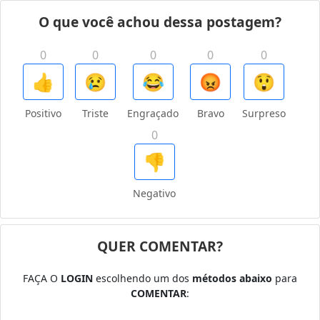
O que você achou dessa postagem?
0
0
0
0
0
👍
😢
😂
😡
😲
Positivo
Triste
Engraçado
Bravo
Surpreso
0
👎
Negativo
QUER COMENTAR?
FAÇA O
LOGIN
escolhendo um dos
métodos abaixo
para
COMENTAR
: