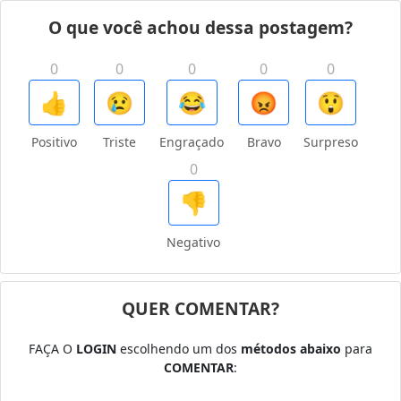
O que você achou dessa postagem?
0
0
0
0
0
👍
😢
😂
😡
😲
Positivo
Triste
Engraçado
Bravo
Surpreso
0
👎
Negativo
QUER COMENTAR?
FAÇA O
LOGIN
escolhendo um dos
métodos abaixo
para
COMENTAR
: