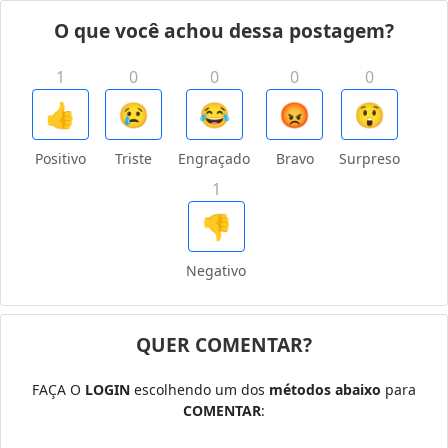
O que você achou dessa postagem?
1
0
0
0
0
👍
😢
😂
😡
😲
Positivo
Triste
Engraçado
Bravo
Surpreso
1
👎
Negativo
QUER COMENTAR?
FAÇA O
LOGIN
escolhendo um dos
métodos abaixo
para
COMENTAR
: