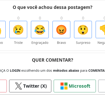
O que você achou dessa postagem?
0
0
0
0

😢
😂
😡
😲

vo
Triste
Engraçado
Bravo
Surpreso
Nega
QUER COMENTAR?
AÇA O
LOGIN
escolhendo um dos
métodos abaixo
para
COMENTA
Twitter (X)
Microsoft