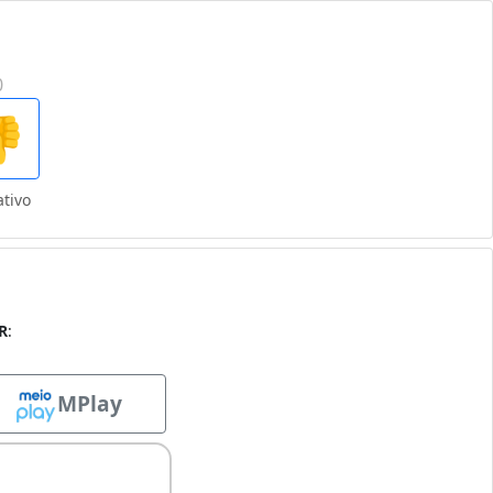
0

tivo
R
:
MPlay