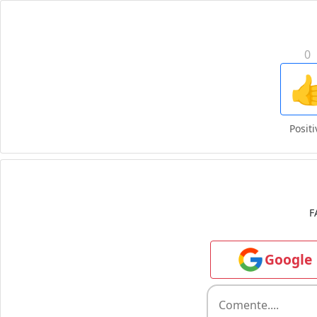
0

Positi
F
Google